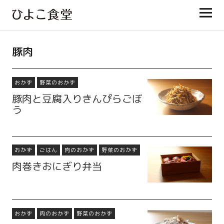
ひよこ食堂
豚肉
おかず
野菜のおかず
豚肉と豆腐入りきんぴらごぼ
う
おかず
ごはん
肉のおかず
野菜のおかず
肉巻きおにぎり弁当
おかず
肉のおかず
野菜のおかず