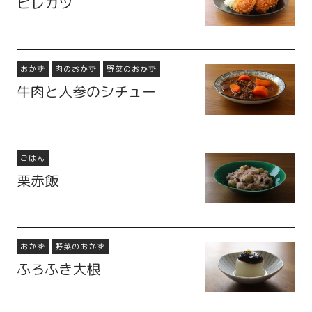
ヒレカツ
おかず
肉のおかず
野菜のおかず
牛肉と人参のシチュー
ごはん
栗赤飯
おかず
野菜のおかず
ふろふき大根