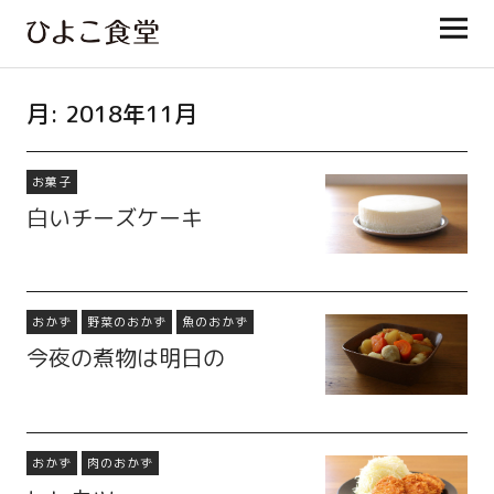
ひよこ食堂
月:
2018年11月
お菓子
白いチーズケーキ
おかず
野菜のおかず
魚のおかず
今夜の煮物は明日の
おかず
肉のおかず