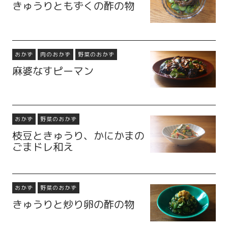
きゅうりともずくの酢の物
おかず
肉のおかず
野菜のおかず
麻婆なすピーマン
おかず
野菜のおかず
枝豆ときゅうり、かにかまの
ごまドレ和え
おかず
野菜のおかず
きゅうりと炒り卵の酢の物