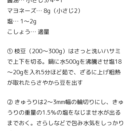
醤油… 小さじ3/4～1
マヨネーズ… 8g（小さじ2）
塩… 1～2g
こしょう… 適量
① 枝豆（200～300g）はさっと洗いハサミ
で上下を切る。鍋に水500gを沸騰させ塩18
～20gを入れ5分ほど茹で、ざるに上げ粗熱
が取れたらさやから豆を出す
② きゅうりは2～3mm幅の輪切りにし、きゅ
うりの重量の1.5％の塩をなじませ水が出る
までおく。さらしなどで包み水気をしっかり