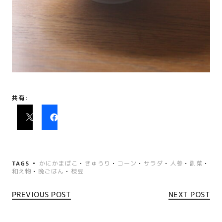
共有:
TAGS
かにかまぼこ
•
きゅうり
•
コーン
•
サラダ
•
人参
•
副菜
•
和え物
•
晩ごはん
•
枝豆
PREVIOUS POST
NEXT POST