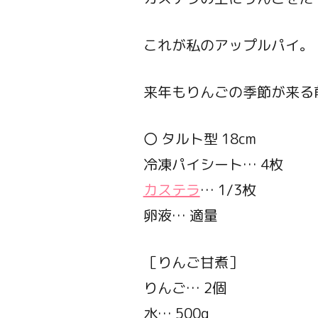
これが私のアップルパイ。
来年もりんごの季節が来る
〇 タルト型 18cm
冷凍パイシート… 4枚
カステラ
… 1/3枚
卵液… 適量
［りんご甘煮］
りんご… 2個
水… 500g