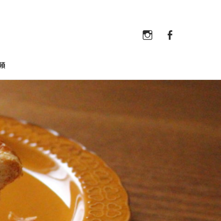
Instagram
Faceb
Instagram
Facebook
頼