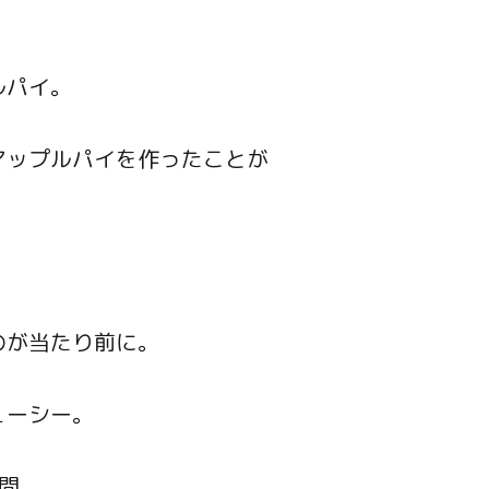
ルパイ。
アップルパイを作ったことが
。
のが当たり前に。
ューシー。
間。