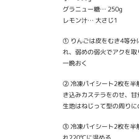
グラニュー糖… 250g
レモン汁… 大さじ1
① りんごは皮をむき4等
れ、弱めの弱火でアクを取
一晩おく
② 冷凍パイシート2枚を
き込みカステラをのせ、甘
生地はねじって型の周りに
③ 冷凍パイシート2枚を
れ220℃に温める