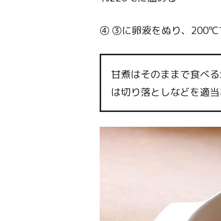
④ ③に卵液をぬり、200℃
甘煮はそのままで食べる
は切り落としなどを適当