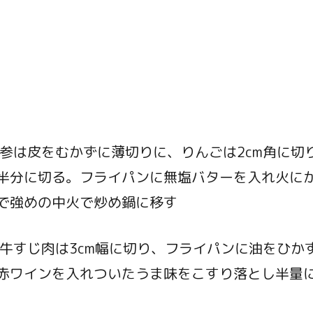
参は皮をむかずに薄切りに、りんごは2cm角に切
半分に切る。フライパンに無塩バターを入れ火に
で強めの中火で炒め鍋に移す
た牛すじ肉は3cm幅に切り、フライパンに油をひか
赤ワインを入れついたうま味をこすり落とし半量