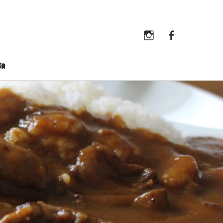
Instagram
Faceb
Instagram
Facebook
頼