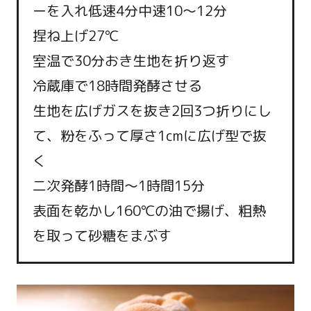
ーを入れ低速4分中速10～12分
捏ね上げ27℃
室温で30分おき生地を折り返す
冷蔵庫で18時間発酵させる
生地を広げガスを抜き2回3つ折りにし
て、粉をふって厚さ1cmに広げ型で抜
く
二次発酵1時間～1時間15分
表面を乾かし160℃の油で揚げ、粗熱
を取って砂糖をまぶす