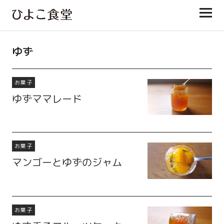
ひよこ食堂
ゆず
お菓子
ゆずママレード
お菓子
マンゴーとゆずのジャム
お菓子