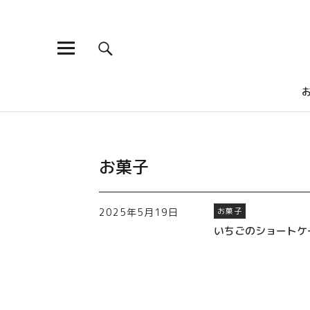
ひよこ食堂
昔ながらの煮物から、ちょっとおしゃれな洋食や、がっつり食
お菓子
2025年5月19日
お菓子
いちごのショートケ