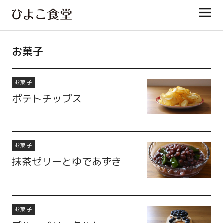
ひよこ食堂
お菓子
お菓子
ポテトチップス
お菓子
抹茶ゼリーとゆであずき
お菓子