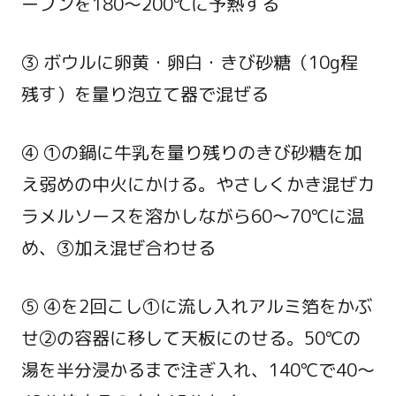
ーブンを180～200℃に予熱する
③ ボウルに卵黄・卵白・きび砂糖（10g程
残す）を量り泡立て器で混ぜる
④ ①の鍋に牛乳を量り残りのきび砂糖を加
え弱めの中火にかける。やさしくかき混ぜカ
ラメルソースを溶かしながら60～70℃に温
め、③加え混ぜ合わせる
⑤ ④を2回こし①に流し入れアルミ箔をかぶ
せ②の容器に移して天板にのせる。50℃の
湯を半分浸かるまで注ぎ入れ、140℃で40～