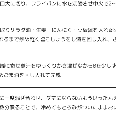
一口大に切り、フライパンに水を沸騰させ中火で2
き取りサラダ油・生姜・にんにく・豆板醤を入れ弱
わるまで炒め軽く塩こしょうをし酒を回し入れ、
を端に寄せ煮汁をゆっくりかき混ぜながらBを少し
めごま油を回し入れて完成
に一度混ぜ合わせ、ダマにならないよういったん
数分煮ることで、冷めてもとろみがついたままお