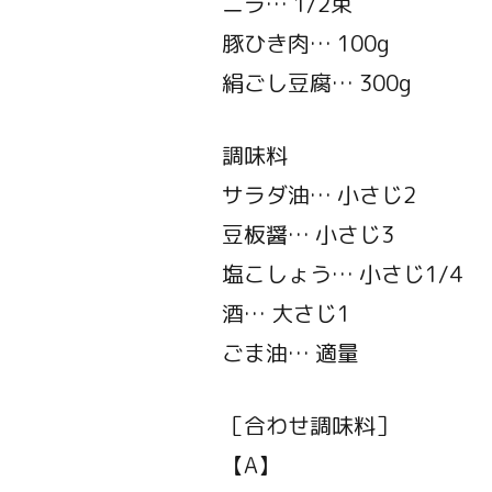
ニラ… 1/2束
豚ひき肉… 100g
絹ごし豆腐… 300g
調味料
サラダ油… 小さじ2
豆板醤… 小さじ3
塩こしょう… 小さじ1/4
酒… 大さじ1
ごま油… 適量
［合わせ調味料］
【A】