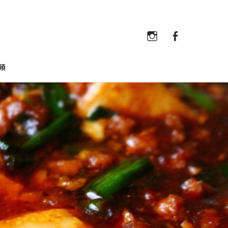
Instagram
Faceb
Instagram
Facebook
頼