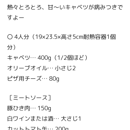
熱々とろとろ、甘～いキャベツが病みつきで
すよー
〇 4人分（19×23.5×高さ5cm耐熱容器1個
分）
キャベツ… 400g（1/2個ほど）
オリーブオイル… 小さじ2
ピザ用チーズ… 80g
［ミートソース］
豚ひき肉… 150g
白ワインまたは酒… 大さじ1
カットトマト缶… 200g