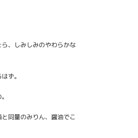
たら、しみしみのやわらかな
るはず。
の。
酒と同量のみりん、醤油でこ