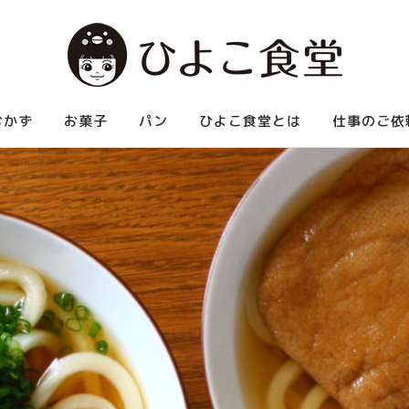
べられる中華など、お腹いっぱい食べられる家庭料理を紹介します。
おかず
お菓子
パン
ひよこ食堂とは
仕事のご依