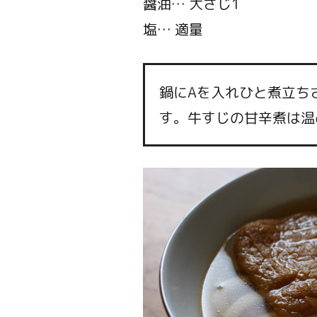
醤油… 大さじ1
塩… 適量
鍋にAを入れひと煮立ち
す。牛すじの甘辛煮は温