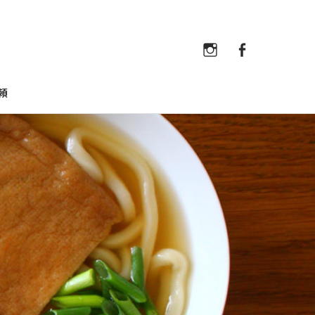
Instagram
Faceb
Instagram
Facebook
頼