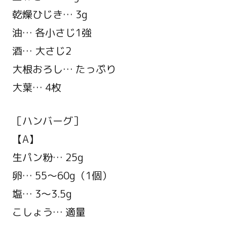
乾燥ひじき… 3g
油… 各小さじ1強
酒… 大さじ2
大根おろし… たっぷり
大葉… 4枚
［ハンバーグ］
【A】
生パン粉… 25g
卵… 55～60g（1個）
塩… 3～3.5g
こしょう… 適量