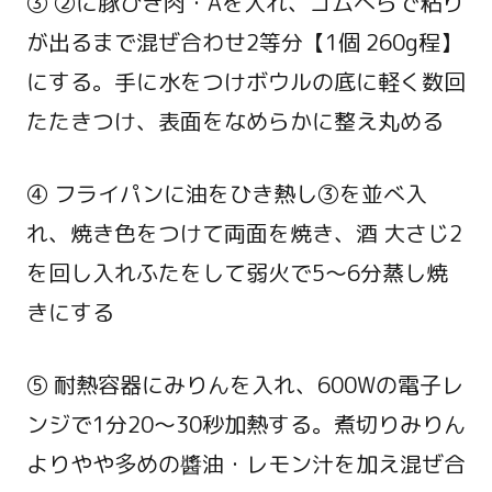
③ ②に豚ひき肉・Aを入れ、ゴムべらで粘り
が出るまで混ぜ合わせ2等分【1個 260g程】
にする。手に水をつけボウルの底に軽く数回
たたきつけ、表面をなめらかに整え丸める
④ フライパンに油をひき熱し③を並べ入
れ、焼き色をつけて両面を焼き、酒 大さじ2
を回し入れふたをして弱火で5～6分蒸し焼
きにする
⑤ 耐熱容器にみりんを入れ、600Wの電子レ
ンジで1分20～30秒加熱する。煮切りみりん
よりやや多めの醬油・レモン汁を加え混ぜ合