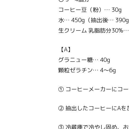
コーヒー豆（粉）… 30g
水… 450g（抽出後… 390
生クリーム 乳脂肪分30%…
【A】
グラニュー糖… 40g
顆粒ゼラチン… 4～6g
① コーヒーメーカーにコ
② 抽出したコーヒーにA
③ 冷蔵庫で冷やし固め、