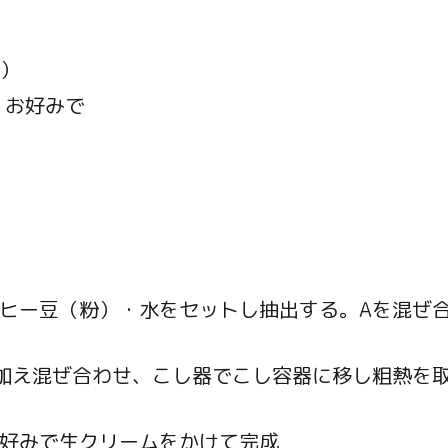
g）
 お好みで
ーヒー豆（粉）・水をセットし抽出する。Aを混ぜ
を加え混ぜ合わせ、こし器でこし容器に移し粗熱を
お好みで生クリームをかけて完成