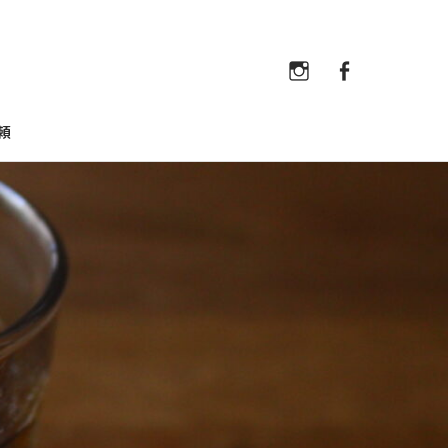
Instagram
Faceb
Instagram
Facebook
頼