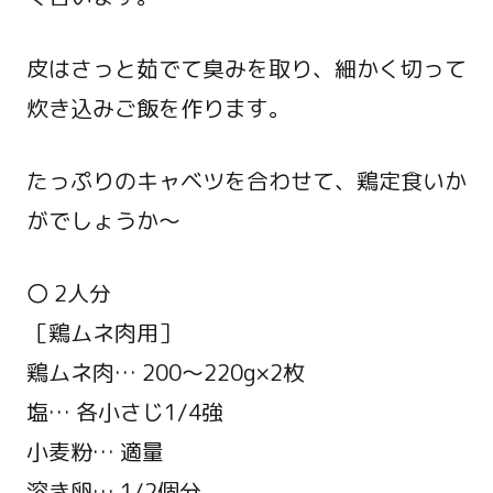
皮はさっと茹でて臭みを取り、細かく切って
炊き込みご飯を作ります。
たっぷりのキャベツを合わせて、鶏定食いか
がでしょうか～
〇 2人分
［鶏ムネ肉用］
鶏ムネ肉… 200～220g×2枚
塩… 各小さじ1/4強
小麦粉… 適量
溶き卵… 1/2個分