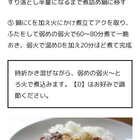
すり落とし半量になるまで煮詰め鍋に移す
⑤ 鍋にCを加え火にかけ煮立てアクを取り、
ふたをして弱めの弱火で60～80分煮て一晩
おき、弱火で温めDを加え20分ほど煮て完成
時折かき混ぜながら、弱めの弱火～と
ろ火で煮込みます。【D】はお好みで調
節ください。