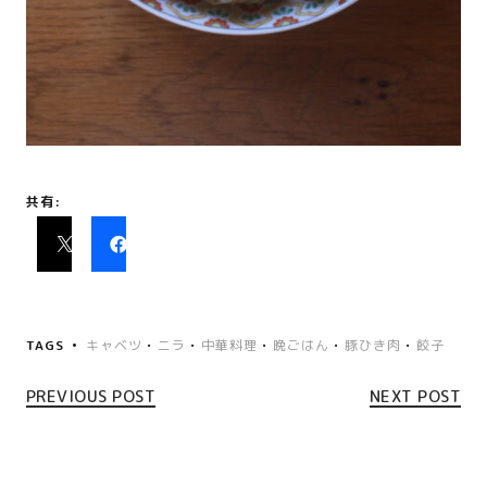
共有:
TAGS
キャベツ
•
ニラ
•
中華料理
•
晩ごはん
•
豚ひき肉
•
餃子
PREVIOUS POST
NEXT POST