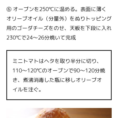
⑥ オーブンを250℃に温める。表面に薄く
オリーブオイル（分量外）をぬりトッピング
用のゴーダチーズをのせ、天板を下段に入れ
230℃で24～26分焼いて完成
ミニトマトはヘタを取り半分に切り、
110～120℃のオーブンで90～120分焼
き、煮沸消毒した瓶に移しオリーブオ
イルを注ぐ。