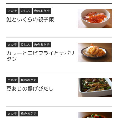
おかず
ごはん
魚のおかず
鮭といくらの親子飯
おかず
ごはん
魚のおかず
カレーとエビフライとナポリ
タン
おかず
魚のおかず
豆あじの揚げびたし
おかず
魚のおかず