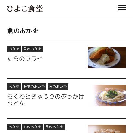
ひよこ食堂
魚のおかず
おかず
魚のおかず
たらのフライ
おかず
野菜のおかず
魚のおかず
ちくわときゅうりのぶっかけ
うどん
おかず
肉のおかず
魚のおかず